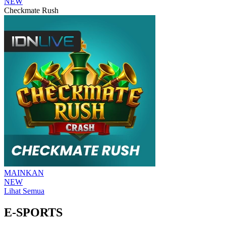
NEW
Checkmate Rush
MAINKAN
NEW
Lihat Semua
E-SPORTS