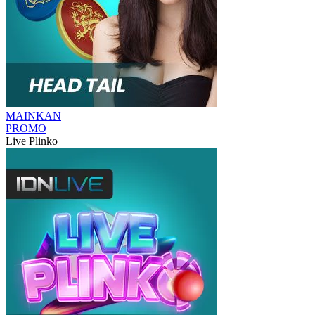
MAINKAN
PROMO
Live Plinko