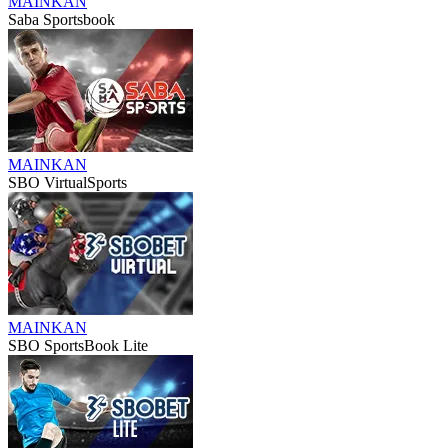
MAINKAN
Saba Sportsbook
MAINKAN
SBO VirtualSports
MAINKAN
SBO SportsBook Lite