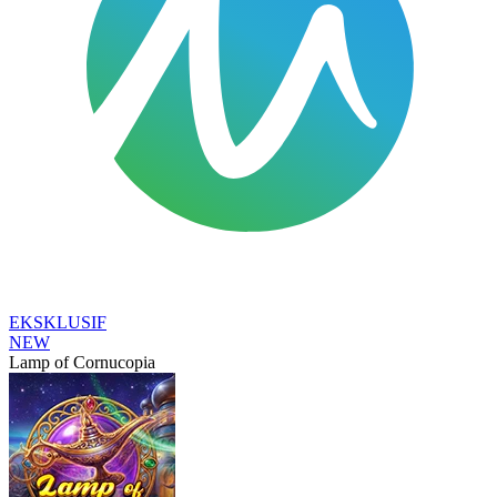
EKSKLUSIF
NEW
Lamp of Cornucopia