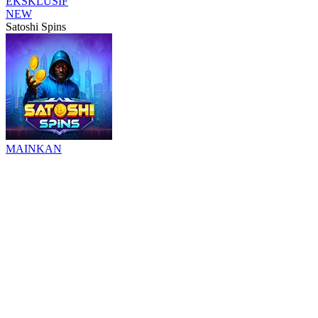
EKSKLUSIF
NEW
Satoshi Spins
MAINKAN