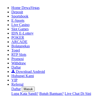
Home DewaVegas
Deposit
Sportsbook
E-Sports
Live Casino
Slot Games
IDN E-Lottery
POKER
ARCADE
Bolatangkas
Togel
RTP Slots
Promosi
Withdraw
Daftar
Download Android
Hubungi Kami
VIP
Referral
Daftar
Masuk
Lupa Kata Sandi?
Butuh Bantuan?
Live Chat Di Sini