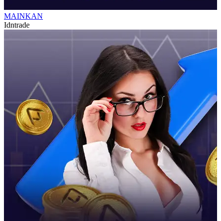
MAINKAN
Idntrade