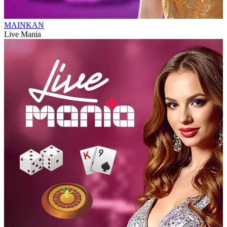
MAINKAN
Live Mania