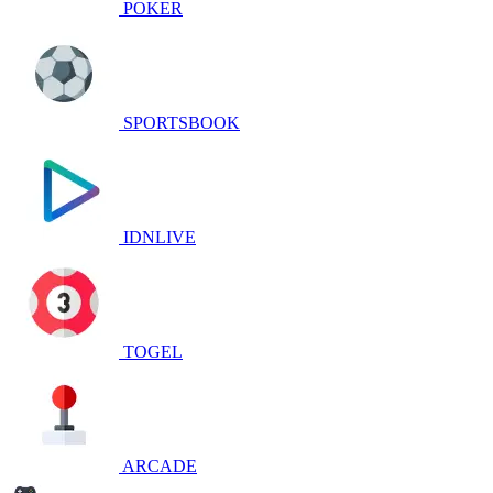
POKER
SPORTSBOOK
IDNLIVE
TOGEL
ARCADE