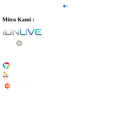
Mitra Kami :