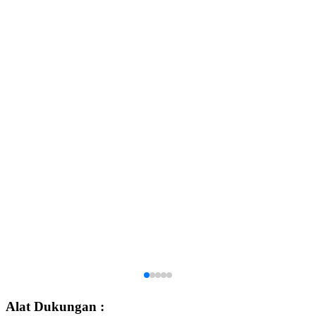
Alat Dukungan :