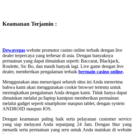
Keamanan Terjamin :
Dewavegas
website promotor casino online terbaik dengan live
dealer terpercaya yang terbesar di asia. Dengan banyaknya
permainan yang dapat dimainkan seperti: Baccarat, Blackjack,
Roulette, Sic Bo, dan masih banyak lagi. Live game dengan live
dealer, memberikan pengalaman terbaik
bermain casino online
.
Menggunakan atau menavigasi seluruh situs ini Anda menerima
bahwa kami akan menggunakan cookie browser tertentu untuk
meningkatkan pengalaman Anda dengan kami. Tidak hanya dapat
dimainkan melalui pc/laptop kamipun memberikan permainan
melalui gadget seperti smartphone maupun tablet, dengan system
ANDROID maupun IOS.
Dengan keamanan paling baik serta pelayanan customer service
yang siap melayani Anda sepanjang 24 Jam. Dengan fitur yang
menarik serta permainan yang seru untuk Anda mainkan di website